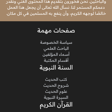
والباحثين. نحن فخورون بتقديم هذا المحتوى الغني ونقدر
دعمكم المستمر لنا. نسأل الله تعالى أن يجعل هذا العمل
خالصًا لوجهه الكريم، وأن ينفع به المسلمين في كل مكان.
صفحات مهمة
سياسة الخصوصة
الباحث العلمي
أسماء المؤلفين
أقسام المكتبة
السنة النبوية
كتب الحديث
شروح الحديث
علوم الحديث
السيرة النبوية
القرآن الكريم