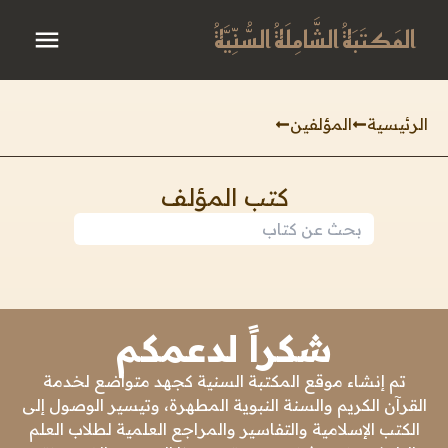
المَكتَبَةُ الشَّامِلَةُ السُّنِّيَّةُ
الرئيسية
المؤلفين
كتب المؤلف
شكراً لدعمكم
تم إنشاء موقع المكتبة السنية كجهد متواضع لخدمة
القرآن الكريم والسنة النبوية المطهرة، وتيسير الوصول إلى
الكتب الإسلامية والتفاسير والمراجع العلمية لطلاب العلم