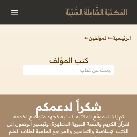
المَكتَبَةُ الشَّامِلَةُ السُّنِّيَّةُ
الرئيسية
المؤلفين
كتب المؤلف
شكراً لدعمكم
تم إنشاء موقع المكتبة السنية كجهد متواضع لخدمة
القرآن الكريم والسنة النبوية المطهرة، وتيسير الوصول إلى
الكتب الإسلامية والتفاسير والمراجع العلمية لطلاب العلم