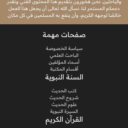
والباحثين. نحن فخورون بتقديم هذا المحتوى الغني ونقدر
دعمكم المستمر لنا. نسأل الله تعالى أن يجعل هذا العمل
خالصًا لوجهه الكريم، وأن ينفع به المسلمين في كل مكان.
صفحات مهمة
سياسة الخصوصة
الباحث العلمي
أسماء المؤلفين
أقسام المكتبة
السنة النبوية
كتب الحديث
شروح الحديث
علوم الحديث
السيرة النبوية
القرآن الكريم