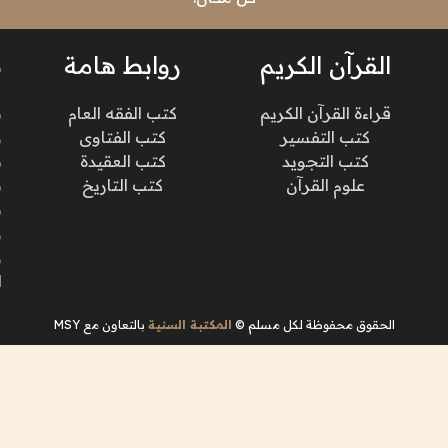
القرآن الكريم
روابط هامة
ن
قراءة القرآن الكريم
كتب الفقه العام
م
كتب التفسير
كتب الفتاوى
و
كتب التجويد
كتب العقيدة
ن
علوم القرآن
كتب التاريخ
م
م
و
و
ا
الحقوق محفوظة لكل مسلم ©
المكتبة السنية
بالتعاون مع MSY