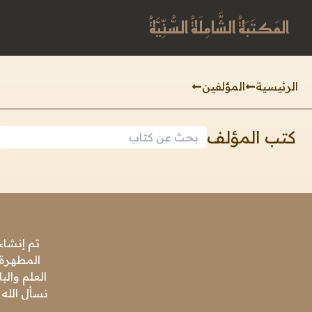
المَكتَبَةُ الشَّامِلَةُ السُّنِّيَّةُ
الرئيسية
المؤلفين
كتب المؤلف
تم إنشاء
المطهرة،
العلم وال
نسأل الله 