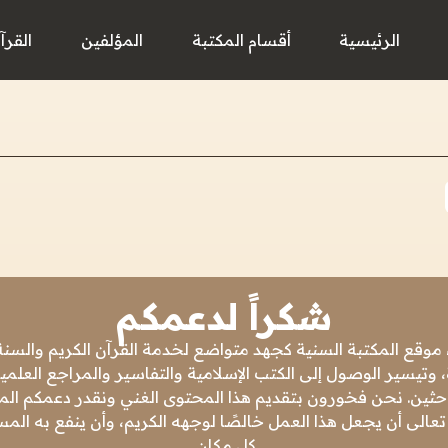
الرئيسية
أقسام المكتبة
المؤلفين
القرآ
شكراً لدعمكم
 موقع المكتبة السنية كجهد متواضع لخدمة القرآن الكريم والسنة 
 وتيسير الوصول إلى الكتب الإسلامية والتفاسير والمراجع العلمي
باحثين. نحن فخورون بتقديم هذا المحتوى الغني ونقدر دعمكم المس
تعالى أن يجعل هذا العمل خالصًا لوجهه الكريم، وأن ينفع به ال
كل مكان.