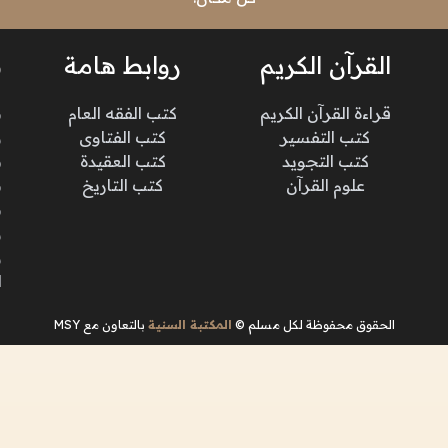
القرآن الكريم
روابط هامة
ن
قراءة القرآن الكريم
كتب الفقه العام
م
كتب التفسير
كتب الفتاوى
و
كتب التجويد
كتب العقيدة
ن
علوم القرآن
كتب التاريخ
م
م
و
و
ا
الحقوق محفوظة لكل مسلم ©
المكتبة السنية
بالتعاون مع MSY