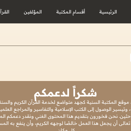
الرئيسية
أقسام المكتبة
المؤلفين
القرآ
شكراً لدعمكم
 موقع المكتبة السنية كجهد متواضع لخدمة القرآن الكريم والسنة 
 وتيسير الوصول إلى الكتب الإسلامية والتفاسير والمراجع العلمي
باحثين. نحن فخورون بتقديم هذا المحتوى الغني ونقدر دعمكم المس
تعالى أن يجعل هذا العمل خالصًا لوجهه الكريم، وأن ينفع به ال
كل مكان.