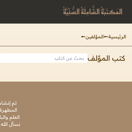
المَكتَبَةُ الشَّامِلَةُ السُّنِّيَّةُ
الرئيسية
المؤلفين
كتب المؤلف
تم إنشاء
المطهرة،
العلم وال
نسأل الله 