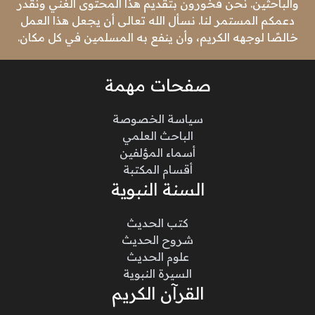
والباحثين. نحن فخورون بتقديم هذا المحتوى الغني ونقدر
دعمكم المستمر لنا. نسأل الله تعالى أن يجعل هذا العمل
خالصًا لوجهه الكريم، وأن ينفع به المسلمين في كل مكان.
صفحات مهمة
سياسة الخصوصة
الباحث العلمي
أسماء المؤلفين
أقسام المكتبة
السنة النبوية
كتب الحديث
شروح الحديث
علوم الحديث
السيرة النبوية
القرآن الكريم