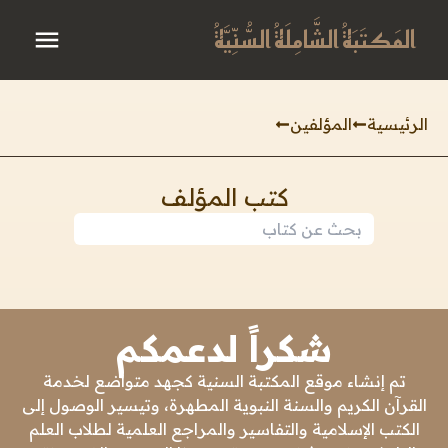
المَكتَبَةُ الشَّامِلَةُ السُّنِّيَّةُ
الرئيسية
المؤلفين
كتب المؤلف
شكراً لدعمكم
تم إنشاء موقع المكتبة السنية كجهد متواضع لخدمة
القرآن الكريم والسنة النبوية المطهرة، وتيسير الوصول إلى
الكتب الإسلامية والتفاسير والمراجع العلمية لطلاب العلم