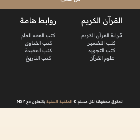
القرآن الكريم
روابط هامة
ن
قراءة القرآن الكريم
كتب الفقه العام
م
كتب التفسير
كتب الفتاوى
و
كتب التجويد
كتب العقيدة
ن
علوم القرآن
كتب التاريخ
م
م
و
و
ا
الحقوق محفوظة لكل مسلم ©
المكتبة السنية
بالتعاون مع MSY