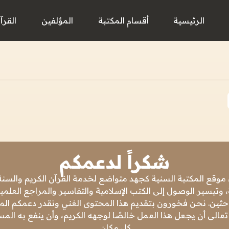
الرئيسية
أقسام المكتبة
المؤلفين
القرآ
شكراً لدعمكم
 موقع المكتبة السنية كجهد متواضع لخدمة القرآن الكريم والسنة 
 وتيسير الوصول إلى الكتب الإسلامية والتفاسير والمراجع العلمي
باحثين. نحن فخورون بتقديم هذا المحتوى الغني ونقدر دعمكم المس
تعالى أن يجعل هذا العمل خالصًا لوجهه الكريم، وأن ينفع به ال
كل مكان.