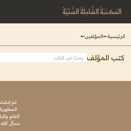
المَكتَبَةُ الشَّامِلَةُ السُّنِّيَّةُ
الرئيسية
المؤلفين
كتب المؤلف
تم إنشاء
المطهرة،
العلم وال
نسأل الله 