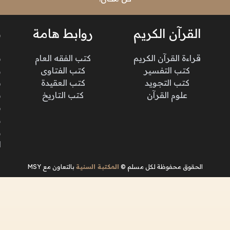
القرآن الكريم
روابط هامة
ن
قراءة القرآن الكريم
كتب الفقه العام
م
كتب التفسير
كتب الفتاوى
و
كتب التجويد
كتب العقيدة
ن
علوم القرآن
كتب التاريخ
م
م
و
و
ا
الحقوق محفوظة لكل مسلم ©
المكتبة السنية
بالتعاون مع MSY