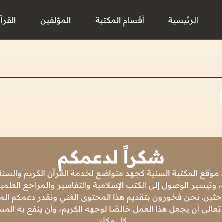
الرئيسية
أقسام المكتبة
المؤلفين
القرآ
شكراً لدعمكم
 موقع المكتبة السنية كجهد متواضع لخدمة القرآن الكريم والسنة 
 وتيسير الوصول إلى الكتب الإسلامية والتفاسير والمراجع العلمي
باحثين. نحن فخورون بتقديم هذا المحتوى الغني ونقدر دعمكم المس
تعالى أن يجعل هذا العمل خالصًا لوجهه الكريم، وأن ينفع به ال
كل مكان.