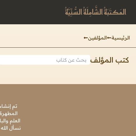
المَكتَبَةُ الشَّامِلَةُ السُّنِّيَّةُ
الرئيسية
المؤلفين
كتب المؤلف
تم إنشاء
المطهرة،
العلم وال
نسأل الله 