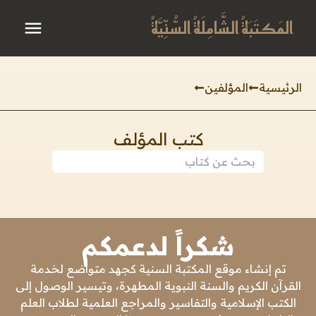
المَكتَبَةُ الشَّامِلَةُ السُّنِّيَّةُ
الرئيسية
المؤلفين
كتب المؤلف
شكراً لدعمكم
تم إنشاء موقع المكتبة السنية كجهد متواضع لخدمة
القرآن الكريم والسنة النبوية المطهرة، وتيسير الوصول إلى
الكتب الإسلامية والتفاسير والمراجع العلمية لطلاب العلم