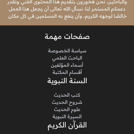
والباحثين. نحن فخورون بتقديم هذا المحتوى الغني ونقدر
دعمكم المستمر لنا. نسأل الله تعالى أن يجعل هذا العمل
خالصًا لوجهه الكريم، وأن ينفع به المسلمين في كل مكان.
صفحات مهمة
سياسة الخصوصة
الباحث العلمي
أسماء المؤلفين
أقسام المكتبة
السنة النبوية
كتب الحديث
شروح الحديث
علوم الحديث
السيرة النبوية
القرآن الكريم