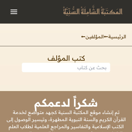
المَكتَبَةُ الشَّامِلَةُ السُّنِّيَّةُ
الرئيسية
المؤلفين
كتب المؤلف
شكراً لدعمكم
تم إنشاء موقع المكتبة السنية كجهد متواضع لخدمة
القرآن الكريم والسنة النبوية المطهرة، وتيسير الوصول إلى
الكتب الإسلامية والتفاسير والمراجع العلمية لطلاب العلم