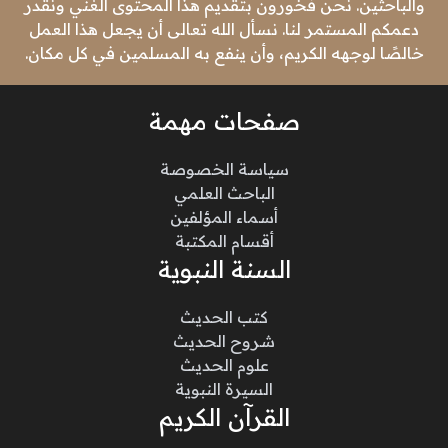
والباحثين. نحن فخورون بتقديم هذا المحتوى الغني ونقدر
دعمكم المستمر لنا. نسأل الله تعالى أن يجعل هذا العمل
خالصًا لوجهه الكريم، وأن ينفع به المسلمين في كل مكان.
صفحات مهمة
سياسة الخصوصة
الباحث العلمي
أسماء المؤلفين
أقسام المكتبة
السنة النبوية
كتب الحديث
شروح الحديث
علوم الحديث
السيرة النبوية
القرآن الكريم