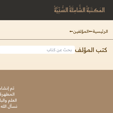
المَكتَبَةُ الشَّامِلَةُ السُّنِّيَّةُ
الرئيسية
المؤلفين
كتب المؤلف
تم إنشاء
المطهرة،
العلم وال
نسأل الله 