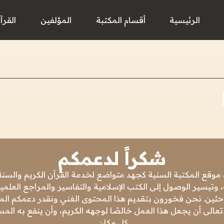
الرئيسية
أقسام المكتبة
المؤلفين
القرآ
شكراً لدعمكم
 موقع المكتبة السنية كجهد متواضع لخدمة القرآن الكريم والسنة 
 وتيسير الوصول إلى الكتب الإسلامية والتفاسير والمراجع العلمي
باحثين. نحن فخورون بتقديم هذا المحتوى الغني ونقدر دعمكم المس
تعالى أن يجعل هذا العمل خالصًا لوجهه الكريم، وأن ينفع به ال
كل مكان.