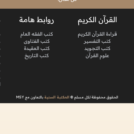
القرآن الكريم
روابط هامة
ن
قراءة القرآن الكريم
كتب الفقه العام
م
كتب التفسير
كتب الفتاوى
و
كتب التجويد
كتب العقيدة
ن
علوم القرآن
كتب التاريخ
م
م
و
و
ا
الحقوق محفوظة لكل مسلم ©
المكتبة السنية
بالتعاون مع MSY