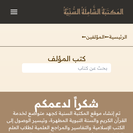
المَكتَبَةُ الشَّامِلَةُ السُّنِّيَّةُ
الرئيسية
المؤلفين
كتب المؤلف
شكراً لدعمكم
تم إنشاء موقع المكتبة السنية كجهد متواضع لخدمة
القرآن الكريم والسنة النبوية المطهرة، وتيسير الوصول إلى
الكتب الإسلامية والتفاسير والمراجع العلمية لطلاب العلم