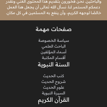
والباحثين. نحن فخورون بتقديم هذا المحتوى الغني ونقدر
دعمكم المستمر لنا. نسأل الله تعالى أن يجعل هذا العمل
خالصًا لوجهه الكريم، وأن ينفع به المسلمين في كل مكان.
صفحات مهمة
سياسة الخصوصة
الباحث العلمي
أسماء المؤلفين
أقسام المكتبة
السنة النبوية
كتب الحديث
شروح الحديث
علوم الحديث
السيرة النبوية
القرآن الكريم