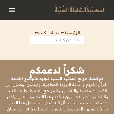
المَكتَبَةُ الشَّامِلَةُ السُّنِّيَّةُ
الرئيسية
أقسام الكتب
شكراً لدعمكم
تم إنشاء موقع المكتبة السنية كجهد متواضع لخدمة
القرآن الكريم والسنة النبوية المطهرة، وتيسير الوصول إلى
الكتب الإسلامية والتفاسير والمراجع العلمية لطلاب العلم
والباحثين. نحن فخورون بتقديم هذا المحتوى الغني ونقدر
دعمكم المستمر لنا. نسأل الله تعالى أن يجعل هذا العمل
خالصًا لوجهه الكريم، وأن ينفع به المسلمين في كل مكان.