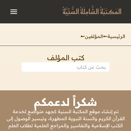
المَكتَبَةُ الشَّامِلَةُ السُّنِّيَّةُ
الرئيسية
المؤلفين
كتب المؤلف
شكراً لدعمكم
تم إنشاء موقع المكتبة السنية كجهد متواضع لخدمة
القرآن الكريم والسنة النبوية المطهرة، وتيسير الوصول إلى
الكتب الإسلامية والتفاسير والمراجع العلمية لطلاب العلم