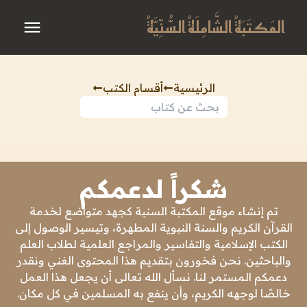
المَكتَبَةُ الشَّامِلَةُ السُّنِّيَّةُ
الرئيسية
أقسام الكتب
شكراً لدعمكم
تم إنشاء موقع المكتبة السنية كجهد متواضع لخدمة
القرآن الكريم والسنة النبوية المطهرة، وتيسير الوصول إلى
الكتب الإسلامية والتفاسير والمراجع العلمية لطلاب العلم
والباحثين. نحن فخورون بتقديم هذا المحتوى الغني ونقدر
دعمكم المستمر لنا. نسأل الله تعالى أن يجعل هذا العمل
خالصًا لوجهه الكريم، وأن ينفع به المسلمين في كل مكان.