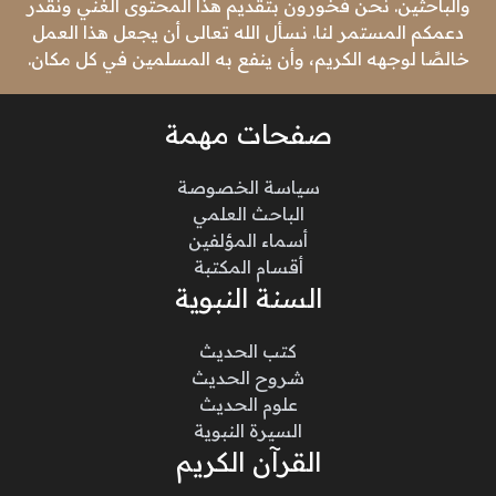
والباحثين. نحن فخورون بتقديم هذا المحتوى الغني ونقدر
دعمكم المستمر لنا. نسأل الله تعالى أن يجعل هذا العمل
خالصًا لوجهه الكريم، وأن ينفع به المسلمين في كل مكان.
صفحات مهمة
سياسة الخصوصة
الباحث العلمي
أسماء المؤلفين
أقسام المكتبة
السنة النبوية
كتب الحديث
شروح الحديث
علوم الحديث
السيرة النبوية
القرآن الكريم