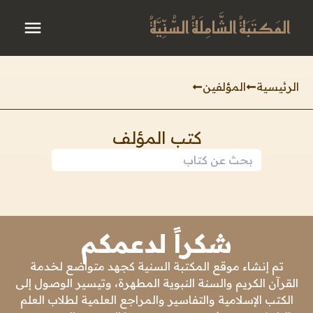
المَكتَبَةُ الشَّامِلَةُ السُّنِّيَّةُ
الرئيسية
المؤلفين
كتب المؤلف
شكراً لدعمكم
تم إنشاء موقع المكتبة السنية كجهد متواضع لخدمة
القرآن الكريم والسنة النبوية المطهرة، وتيسير الوصول إلى
الكتب الإسلامية والتفاسير والمراجع العلمية لطلاب العلم